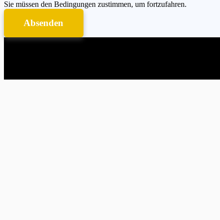
Sie müssen den Bedingungen zustimmen, um fortzufahren.
Öffnungszeiten:
Absenden
Mo. – Fr. 9:00
Uhr – 18:00
Uhr
Copyright 2021 © BRH Baureinigung Hamburg
Kontaktiere
Zögern Sie 