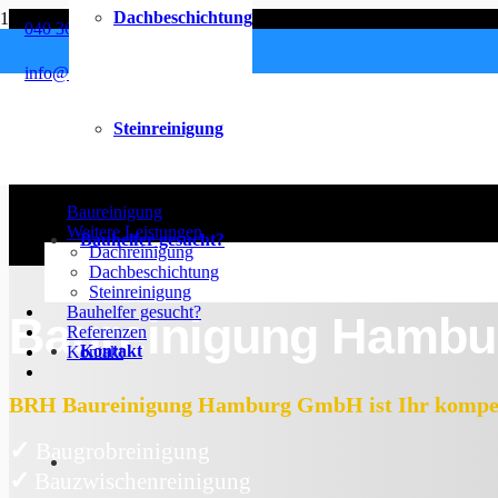
Dachbeschichtung
040 36 88 93 84
info@hamburg-baureinigung.de
Steinreinigung
Baureinigung
Weitere Leistungen
Bauhelfer gesucht?
Dachreinigung
Dachbeschichtung
Steinreinigung
Bauhelfer gesucht?
Baureinigung Hambu
Referenzen
Kontakt
Kontakt
BRH Baureinigung Hamburg GmbH ist Ihr kompete
✓
Baugrobreinigung
✓
Bauzwischenreinigung