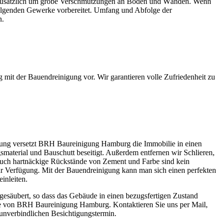
zusätzlich um grobe Verschmutzungen an Böden und Wänden. Wenn
e folgenden Gewerke vorbereitet. Umfang und Abfolge der
n.
it der Bauendreinigung vor. Wir garantieren volle Zufriedenheit zu
ng versetzt BRH Baureinigung Hamburg die Immobilie in einen
material und Bauschutt beseitigt. Außerdem entfernen wir Schlieren,
uch hartnäckige Rückstände von Zement und Farbe sind kein
ur Verfügung. Mit der Bauendreinigung kann man sich einen perfekten
inleiten.
säubert, so dass das Gebäude in einen bezugsfertigen Zustand
vice von BRH Baureinigung Hamburg. Kontaktieren Sie uns per Mail,
 unverbindlichen Besichtigungstermin.