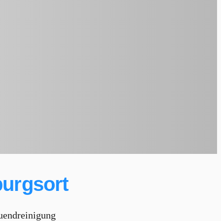
urgsort
uendreinigung