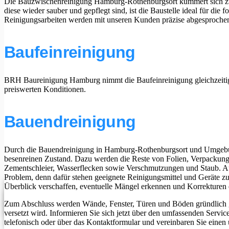
Die Bauzwischenreinigung Hamburg-Rothenburgsort kümmert sich 
Baureinigung
diese wieder sauber und gepflegt sind, ist die Baustelle ideal für di
Hamburg-
Reinigungsarbeiten werden mit unseren Kunden präzise abgesproche
Altona
Baureinigung
Hamburg-
Baufeinreinigung
Bergedorf
Baureinigung
Hamburg-
Eimsbüttel
BRH Baureinigung Hamburg nimmt die Baufeinreinigung gleichzeitig m
Baureinigung
preiswerten Konditionen.
Hamburg-Mitte
Baureinigung
Hamburg-Nord
Bauendreinigung
Baureinigung
Hamburg-
Harburg
Durch die Bauendreinigung in Hamburg-Rothenburgsort und Umgebu
Baureinigung
besenreinen Zustand. Dazu werden die Reste von Folien, Verpackungs
Hamburg-
Zementschleier, Wasserflecken sowie Verschmutzungen und Staub. A
Wandsbek
Problem, denn dafür stehen geeignete Reinigungsmittel und Geräte z
Überblick verschaffen, eventuelle Mängel erkennen und Korrekturen e
Jetzt
Angebot
Zum Abschluss werden Wände, Fenster, Türen und Böden gründlich ge
anfordern
versetzt wird. Informieren Sie sich jetzt über den umfassenden Ser
telefonisch oder über das Kontaktformular und vereinbaren Sie einen