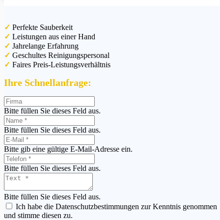
Rechtliches
✓
Perfekte Sauberkeit
✓
Leistungen aus einer Hand
Impressum
✓
Jahrelange Erfahrung
Datenschutzerklärung
✓
Geschultes Reinigungspersonal
✓
Faires Preis-Leistungsverhältnis
Kontakt
Ihre Schnellanfrage:
0157 71 35 58
77
Bitte füllen Sie dieses Feld aus.
040 36 88 93
Bitte füllen Sie dieses Feld aus.
84
BRH
Bitte gib eine gültige E-Mail-Adresse ein.
Baureinigung
Hamburg
Bitte füllen Sie dieses Feld aus.
GmbH
Wandsbeker
Chaussee 48
Bitte füllen Sie dieses Feld aus.
22089
Ich habe die Datenschutzbestimmungen zur Kenntnis genommen
Hamburg
und stimme diesen zu.